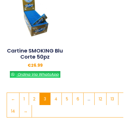
Cartine SMOKING Blu
Corte 50pz
€
26.99
Ordina Via WhatsApp
←
1
2
3
4
5
6
…
12
13
14
→