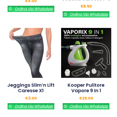
€
5.00
€
6.50
Ordina Via WhatsApp
Ordina Via WhatsApp
Jeggings Slim’n Lift
Kooper Pulitore
Caresse X1
Vapore 9 In 1
€
3.00
€
25.00
Ordina Via WhatsApp
Ordina Via WhatsApp