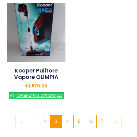
Kooper Pulitore
Vapore OLIMPIA
€
1,870.00
Ordina Via WhatsApp
←
1
2
3
4
5
6
7
→